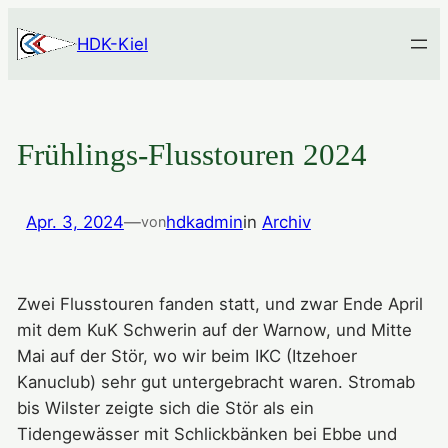
Zum
HDK-Kiel
Inhalt
springen
Frühlings-Flusstouren 2024
Apr. 3, 2024
—
hdkadmin
in
Archiv
von
Zwei Flusstouren fanden statt, und zwar Ende April
mit dem KuK Schwerin auf der Warnow, und Mitte
Mai auf der Stör, wo wir beim IKC (Itzehoer
Kanuclub) sehr gut untergebracht waren. Stromab
bis Wilster zeigte sich die Stör als ein
Tidengewässer mit Schlickbänken bei Ebbe und