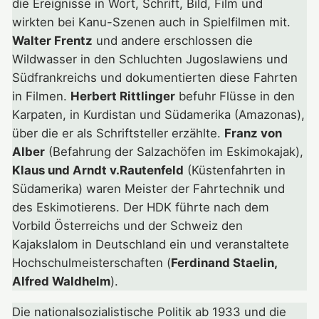
die Ereignisse in Wort, Schrift, Bild, Film und
wirkten bei Kanu-Szenen auch in Spielfilmen mit.
Walter Frentz
und andere erschlossen die
Wildwasser in den Schluchten Jugoslawiens und
Südfrankreichs und dokumentierten diese Fahrten
in Filmen.
Herbert Rittlinger
befuhr Flüsse in den
Karpaten, in Kurdistan und Südamerika (Amazonas),
über die er als Schriftsteller erzählte.
Franz von
Alber
(Befahrung der Salzachöfen im Eskimokajak),
Klaus und Arndt v.Rautenfeld
(Küstenfahrten in
Südamerika) waren Meister der Fahrtechnik und
des Eskimotierens. Der HDK führte nach dem
Vorbild Österreichs und der Schweiz den
Kajakslalom in Deutschland ein und veranstaltete
Hochschulmeisterschaften (
Ferdinand Staelin,
Alfred Waldhelm
).
Die nationalsozialistische Politik ab 1933 und die